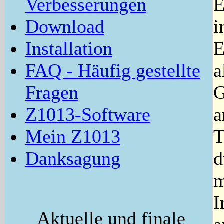
Verbesserungen
E
Download
i
Installation
E
FAQ - Häufig gestellte
a
Fragen
G
Z1013-Software
a
Mein Z1013
T
Danksagung
d
m
I
Aktuelle und finale