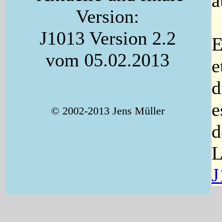
a
Version:
J1013 Version 2.2
E
vom 05.02.2013
e
d
e
© 2002-2013 Jens Müller
d
L
J