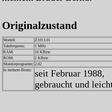
Originalzustand
Modell:
Z1013.01
Taktfrequenz:
1 MHz
RAM:
16 KByte
ROM:
2 KByte
Monitorprogramm:
2.02
In meinem Besitz:
seit Februar 1988,
gebraucht und leich