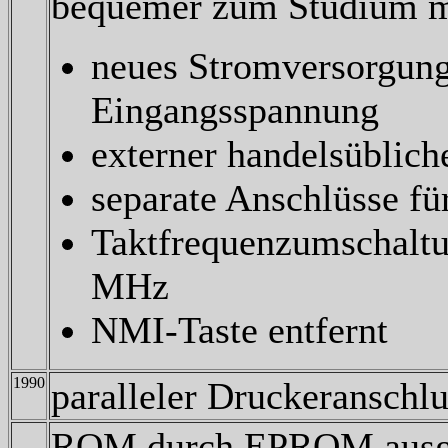
bequemer zum Studium m
neues Stromversorgung
Eingangsspannung
externer handelsüblich
separate Anschlüsse fü
Taktfrequenzumschaltun
MHz
NMI-Taste entfernt
1990
paralleler Druckeranschlu
ROM durch EPROM ausget