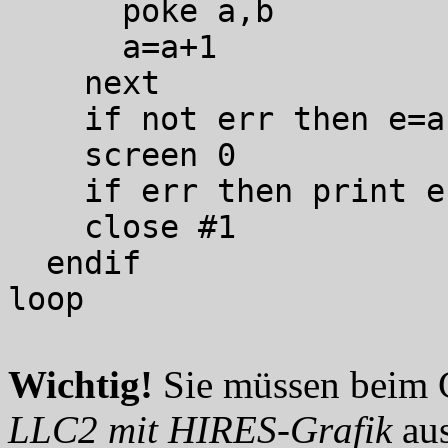
poke a,b
a=a+1
next
if not err then e=as
screen 0
if err then print e
close #1
endif
loop
Wichtig!
Sie müssen beim C
LLC2 mit HIRES-Grafik
au