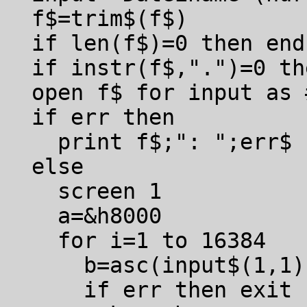
f$=trim$(f$)
if len(f$)=0 then end
if instr(f$,".")=0 th
open f$ for input as 
if err then
print f$;": ";err$
else
screen 1
a=&h8000
for i=1 to 16384
b=asc(input$(1,1)
if err then exit