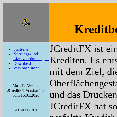
Kredit
JCreditFX ist e
Startseite
Nutzungs- und
Krediten. Es ent
Lizenzbestimmungen
Download
Versionshistorie
mit dem Ziel, di
Oberflächengest
Aktuelle Version:
JCreditFX Version 1.2
und das Drucken
vom 15.05.2020
JCreditFX hat so
© 2015-2020 Jens Müller