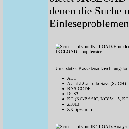
denen die Suche 
Einleseproblemen 
JKCLOAD Hauptfenster
Unterstützte Kassettenaufzeichnungsfor
AC1
AC1/LLC2 TurboSave (SCCH)
BASICODE
BCS3
KC (KC-BASIC, KC85/1..5, KC
Z1013
ZX Spectrum