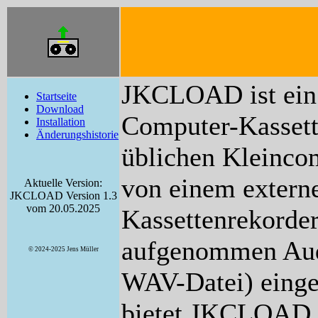
JKCLOAD ist ein
Startseite
Download
Computer-Kassett
Installation
Änderungshistorie
üblichen Kleincom
von einem extern
Aktuelle Version:
JKCLOAD Version 1.3
vom 20.05.2025
Kassettenrekorder
aufgenommen Audi
© 2024-2025 Jens Müller
WAV-Datei) einge
bietet JKCLOAD g