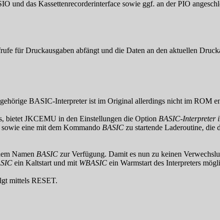
O und das Kassettenrecorderinterface sowie ggf. an der PIO angeschl
fe für Druckausgaben abfängt und die Daten an den aktuellen Druckauf
hörige BASIC-Interpreter ist im Original allerdings nicht im ROM en
ss, bietet JKCEMU in den Einstellungen die Option
BASIC-Interpreter
r sowie eine mit dem Kommando
BASIC
zu startende Laderoutine, die
t dem Namen
BASIC
zur Verfügung. Damit es nun zu keinen Verwech
SIC
ein Kaltstart und mit
WBASIC
ein Warmstart des Interpreters mögl
gt mittels RESET.