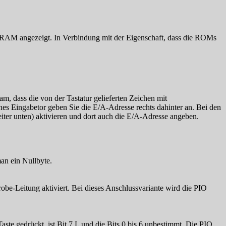
RAM angezeigt. In Verbindung mit der Eigenschaft, dass die ROMs
m, dass die von der Tastatur gelieferten Zeichen mit
es Eingabetor geben Sie die E/A-Adresse rechts dahinter an. Bei den
iter unten) aktivieren und dort auch die E/A-Adresse angeben.
man ein Nullbyte.
be-Leitung aktiviert. Bei dieses Anschlussvariante wird die PIO
aste gedrückt, ist Bit 7 L und die Bits 0 bis 6 unbestimmt. Die PIO