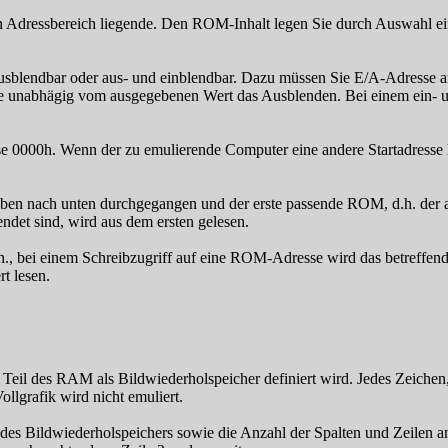
n Adressbereich liegende. Den ROM-Inhalt legen Sie durch Auswahl ein
ausblendbar oder aus- und einblendbar. Dazu müssen Sie E/A-Adresse a
sse unabhägig vom ausgegebenen Wert das Ausblenden. Bei einem ein- u
 0000h. Wenn der zu emulierende Computer eine andere Startadresse
n nach unten durchgegangen und der erste passende ROM, d.h. der an
det sind, wird aus dem ersten gelesen.
., bei einem Schreibzugriff auf eine ROM-Adresse wird das betreffen
t lesen.
n Teil des RAM als Bildwiederholspeicher definiert wird. Jedes Zeiche
llgrafik wird nicht emuliert.
es Bildwiederholspeichers sowie die Anzahl der Spalten und Zeilen an