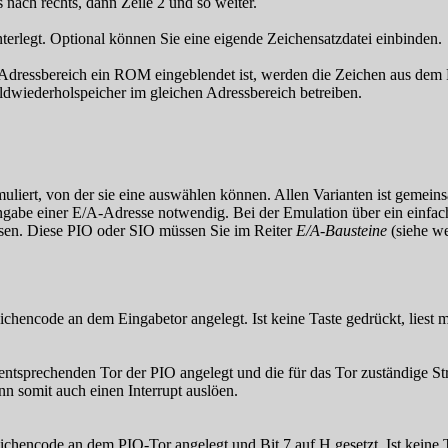
s nach rechts, dann Zeile 2 und so weiter.
erlegt. Optional können Sie eine eigende Zeichensatzdatei einbinden.
dressbereich ein ROM eingeblendet ist, werden die Zeichen aus dem 
ldwiederholspeicher im gleichen Adressbereich betreiben.
uliert, von der sie eine auswählen können. Allen Varianten ist gemeinsa
abe einer E/A-Adresse notwendig. Bei der Emulation über ein einfach
ssen. Diese PIO oder SIO müssen Sie im Reiter
E/A-Bausteine
(siehe we
ichencode an dem Eingabetor angelegt. Ist keine Taste gedrückt, liest 
tsprechenden Tor der PIO angelegt und die für das Tor zuständige Stro
n somit auch einen Interrupt auslöen.
ichencode an dem PIO-Tor angelegt und Bit 7 auf H gesetzt. Ist keine T