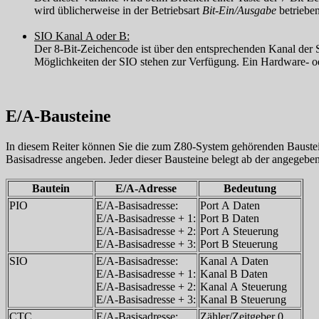
wird üblicherweise in der Betriebsart
Bit-Ein/Ausgabe
betrieben
SIO Kanal A oder B:
Der 8-Bit-Zeichencode ist über den entsprechenden Kanal der SI
Möglichkeiten der SIO stehen zur Verfügung. Ein Hardware- o
E/A-Bausteine
In diesem Reiter können Sie die zum Z80-System gehörenden Baust
Basisadresse angeben. Jeder dieser Bausteine belegt ab der angegebe
Bautein
E/A-Adresse
Bedeutung
PIO
E/A-Basisadresse:
Port A Daten
E/A-Basisadresse + 1:
Port B Daten
E/A-Basisadresse + 2:
Port A Steuerung
E/A-Basisadresse + 3:
Port B Steuerung
SIO
E/A-Basisadresse:
Kanal A Daten
E/A-Basisadresse + 1:
Kanal B Daten
E/A-Basisadresse + 2:
Kanal A Steuerung
E/A-Basisadresse + 3:
Kanal B Steuerung
CTC
E/A-Basisadresse:
Zähler/Zeitgeber 0