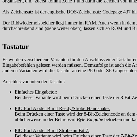
organisiert, d.h., zuerst kommt Zeile 1 und darin die Zeichen von link
Als Zeichensatz ist der englische DOS-Zeichensatz Codepage 437 hint
Der Bildwiederholspeicher liegt immer im RAM. Auch wenn in dem A
durchschreibend sind (siehe weiter oben), lassen sich so ROM und Bi
Tastatur
Es werden verschiedene Varianten für den Anschluss einer Tastatur em
Eingabebefehlen gelesen werden müssen. Demzufolge ist auch die Ang
anderen Varianten wird die Tastatur an eine PIO oder SIO angeschlo
Anschlussvarianten der Tastatur:
Einfaches Eingabetor:
Bei dieser Variante wird beim Drücken einer Taste der 8-Bit-Ze
PIO Port A oder B mit Ready/Strobe-Handshake:
Beim Drücken einer Taste wird der 8-Bit-Zeichencode an dem en
üblicherweise in der Betriebsart
Byte-Eingabe
betrieben und kan
PIO Port A oder B mit Strobe an Bit 7:
Bei dieser Variante wird beim Drücken einer Taste der 7-Bit-Ze