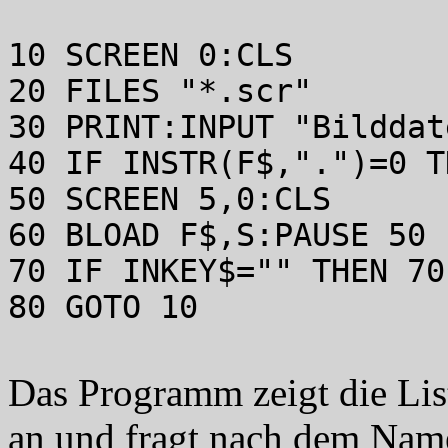
10 SCREEN 0:CLS
20 FILES "*.scr"
30 PRINT:INPUT "Bilddat
40 IF INSTR(F$,".")=0 T
50 SCREEN 5,0:CLS
60 BLOAD F$,S:PAUSE 50
70 IF INKEY$="" THEN 70
80 GOTO 10
Das Programm zeigt die Lis
an und fragt nach dem Name